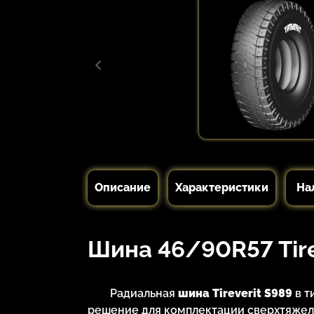
Описание
Характеристики
На
Шина 46/90R57 Tire
Радиальная
шина Tireverit S989
в т
решение для комплектации сверхтяжел