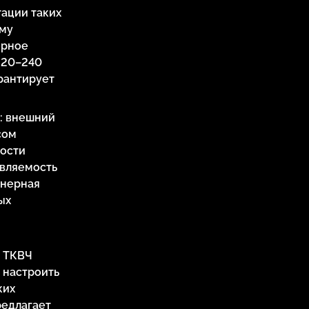
ации таких
ому
ерное
220–240
арантирует
9: внешний
сом
рости
авляемость
йнерная
ых
ь ТКВЧ
 настроить
ких
редлагает