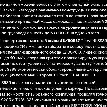
ие данной модели велось с учетом специфики эксплуат
7530/7531. Благодаря радиальной конструкции и глубок
ка обеспечивает оптимальное пятно контакта и равном
ски важно при полной массе самосвала, превышающей 
очетании с прочностью каркаса на уровне двух звезд г
ой грузоподъемности до 63 000 кг на одно колесо.
и подчеркивают масштаб
шины 46/90R57
Tireverit S98
 профиля 1148 мм. Такие габариты в совокупности с ве
ния специализированного обода 32.00/6.0. Индекс ско
ть до 50 км/ч, сохраняя при этом прогнозируемую упр
нимание стоит уделить логистическому аспекту: конте
everit S989 экономически сбалансированными для крупн
зующих парки машин уровня Hitachi EH4000AC-3.
S989 является вариативность резиновых смесей,
ические и геологические условия карьера. Показател
 зависимости от выбранного компаунда, позволяя точно
ав S2CR с ТКВЧ 825 максимально защищен от механичес
нте, тогда как стандартный вариант S1ST (ТКВЧ 990) п