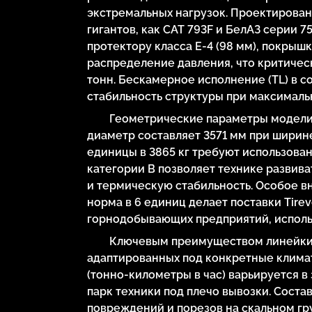
экстремальных нагрузок. Проектирован
гигантов, как CAT 793F и БелАЗ серии 
протектору класса E-4 (98 мм), покрыш
распределение давления, что критиче
тонн. Бескамерное исполнение (TL) в с
стабильность структуры при максимальн
Геометрические параметры модел
диаметр составляет 3571 мм при ширине
единицы в 3865 кг требуют использова
категории B позволяет технике развива
и термическую стабильность. Особое в
норма в 6 единиц делает поставки Tir
горнодобывающих предприятий, исполь
Ключевым преимуществом линейки 
адаптированных под конкретные климат
(тонно-километры в час) варьируется в
парк техники под плечо вывозки. Сост
повреждений и порезов на скальном гру