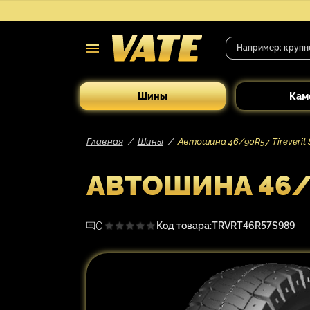
Шины
Кам
Главная
Шины
Автошина 46/90R57 Tireverit S
АВТОШИНА 46/90
0
Код товара:
TRVRT46R57S989