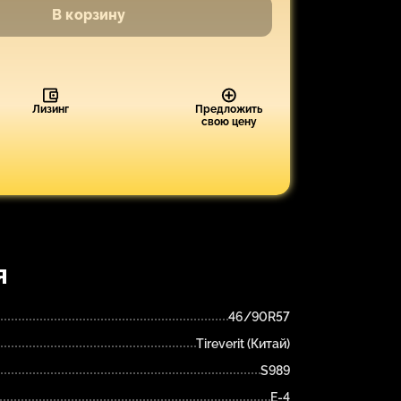
В корзину
Лизинг
Предложить
свою цену
я
46/90R57
Tireverit (Китай)
S989
E-4