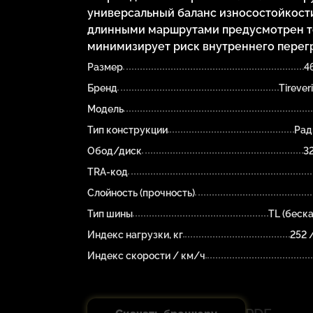
универсальный баланс износостойкост
длинными маршрутами предусмотрен те
минимизирует риск внутреннего перег
Размер
4
Бренд
Tireveri
Модель
Тип конструкции
Рад
Обод/диск
3
TRA-код
Слойность (прочность)
Тип шины
TL (беск
Индекс нагрузки, кг
252 
Индекс скорости / км/ч