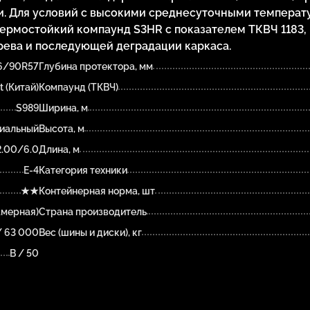
и. Для условий с высокими среднесуточными температ
рмостойкий компаунд S3HR с показателем ТКВЧ 1183,
рева и последующей деградации каркаса.
6/90R57
Глубина протектора, мм
t (Китай)
Компаунд (ТКВЧ)
S989
Ширина, м
иальный
Высота, м
2.00/6.0
Длина, м
E-4
Категория техники
★★
Контейнерная норма, шт
амерная)
Страна производитель
/ 63 000
Вес (шины и диски), кг
B / 50