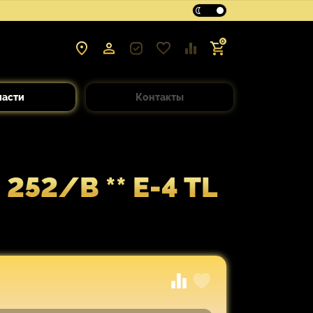
0
части
Контакты
52/B ** E-4 TL