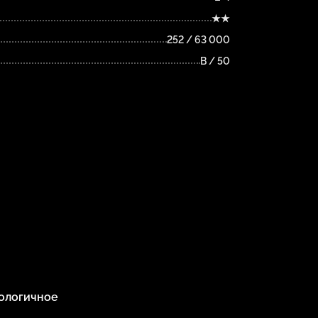
★★
252 / 63 000
B / 50
ологичное