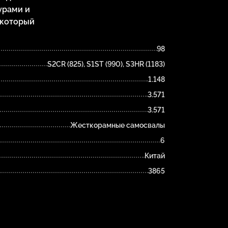
урами и
 который
98
S2CR (825), S1ST (990), S3HR (1183)
1.148
3.571
3.571
Жесткорамные самосвалы
6
Китай
3865