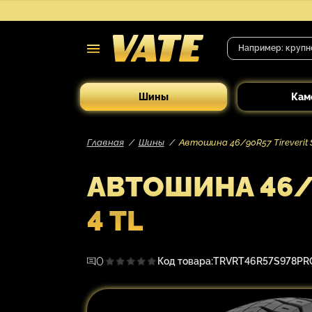
Шины
Кам
Главная
Шины
Автошина 46/90R57 Tireverit S
АВТОШИНА 46/90
4 TL
0
Код товара:
TRVRT46R57S978PR