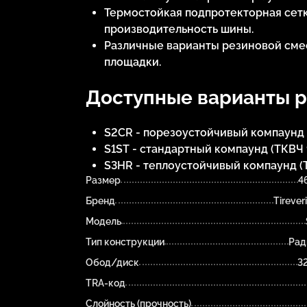
Термостойкая подпротекторная сет
производительность шины.
Различные варианты резиновой сме
площадки.
Доступные варианты р
S2CR - порезоустойчивый компаунд 
S1ST - стандартный компаунд (ТКВЧ 
S3HR - теплоустойчивый компаунд (
Размер
4
Бренд
Tireveri
Модель
Тип конструкции
Рад
Обод/диск
3
TRA-код
Слойность (прочность)