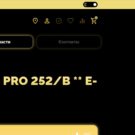
0
части
Контакты
PRO 252/B ** E-