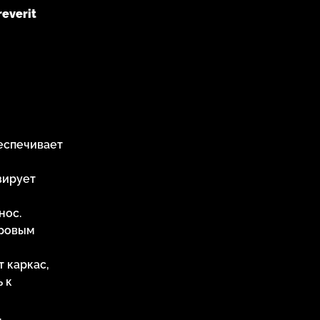
everit
еспечивает
зирует
нос.
уровым
 каркас,
 к
.