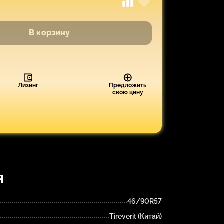
В корзину
Лизинг
Предложить
свою цену
я
46/90R57
Tireverit (Китай)