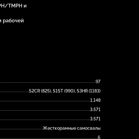
KPH/TMPH и
м рабочей
97
S2CR (825), S1ST (990), S3HR (1183)
1.148
3.571
3.571
Жесткорамные самосвалы
6