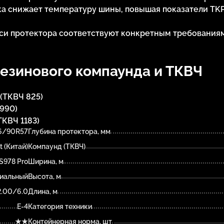
ка снижает температуру шины, повышая показатели T
си протектора соответствуют конкретным требования
езинового компаунда и ТКВЧ
(ТКВЧ 825)
990)
ТКВЧ 1183)
6/90R57
Глубина протектора, мм
t (Китай)
Компаунд (ТКВЧ)
S978 Pro
Ширина, м
иальный
Высота, м
2.00/6.0
Длина, м
E-4
Категория техники
★★
Контейнерная норма, шт