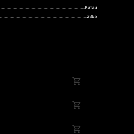
Китай
3865