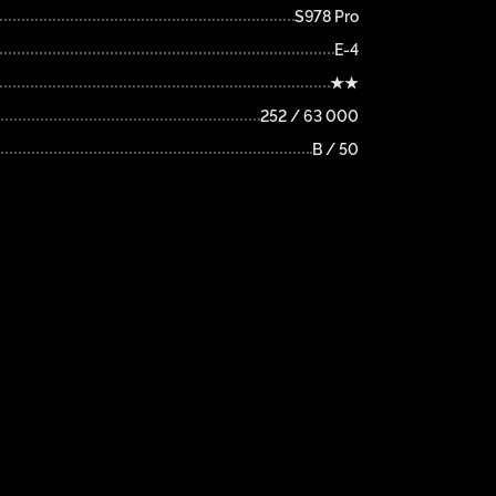
S978 Pro
E-4
★★
252 / 63 000
B / 50