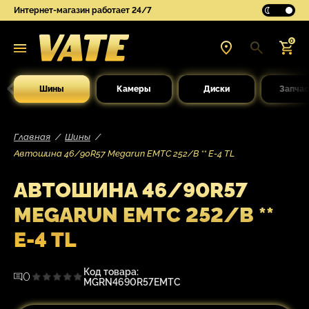
Интернет-магазин работает 24/7
0
Шины
Камеры
Диски
Запчас
Главная
Шины
Автошина 46/90R57 Megarun EMTC 252/B ** E-4 TL
АВТОШИНА 46/90R57
MEGARUN EMTC 252/B **
E-4 TL
Код товара:
0
MGRN4690R57EMTC