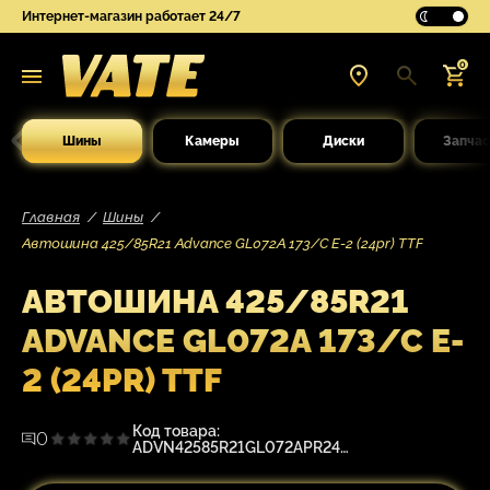
Интернет-магазин работает 24/7
0
Шины
Камеры
Диски
Запчас
Главная
Шины
Автошина 425/85R21 Advance GL072A 173/C E-2 (24pr) TTF
АВТОШИНА 425/85R21
ADVANCE GL072A 173/C E-
2 (24PR) TTF
Код товара:
0
ADVN42585R21GL072APR24TTF