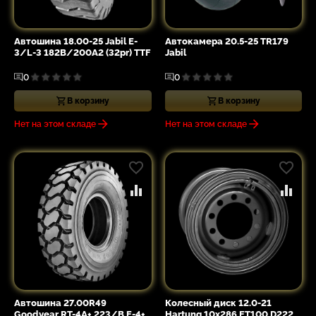
Автошина 18.00-25 Jabil E-
Автокамера 20.5-25 TR179
3/L-3 182B/200A2 (32pr) TTF
Jabil
0
0
В корзину
В корзину
Нет на этом складе
Нет на этом складе
Автошина 27.00R49
Колесный диск 12.0-21
Goodyear RT-4A+ 223/B E-4+
Hartung 10x286 ET100 D222