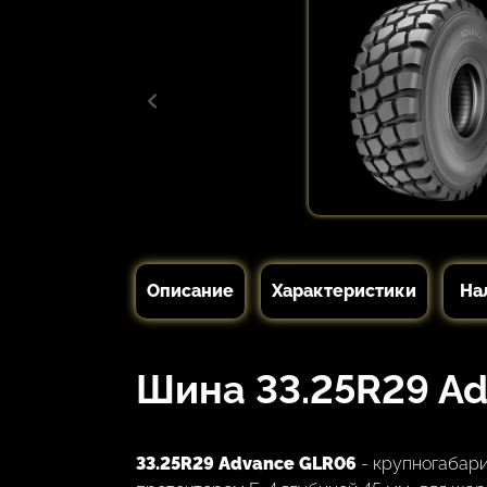
Описание
Характеристики
На
Шина 33.25R29 Ad
33.25R29 Advance GLR06
- крупногабар