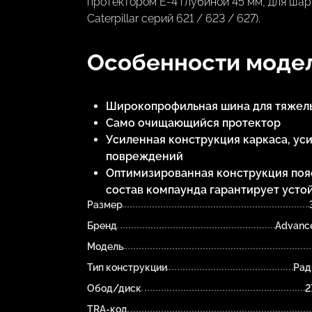
протектором E-4 глубиной 45 мм, для шар
Caterpillar серий 621 / 623 / 627).
Особенности модел
Широкопрофильная шина для тяжелы
Само очищающийся протектор
Усиленная конструкция каркаса, ус
повреждений
Оптимизированная конструкция поя
состав компаунда гарантирует устой
Размер
Бренд
Advance
Модель
Тип конструкции
Рад
Обод/диск
2
TRA-код