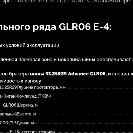
нирно-сочленённых самосвалов (типа Volvo A60H) и скреп
ьного ряда GLR06 E-4:
х условий эксплуатации
иленная плечевая зона и боковина шины обеспечивают 
сов бракера
шины 33.25R29 Advance GLR06
, и специа
чивость к износу
33.25R29
Глубина протектора, мм
 (Китай)
Компаунд (ТКВЧ)
GLR06
Ширина, м
иальный
Высота, м
7.00/3.5
Длина, м
E-4
Категория техники