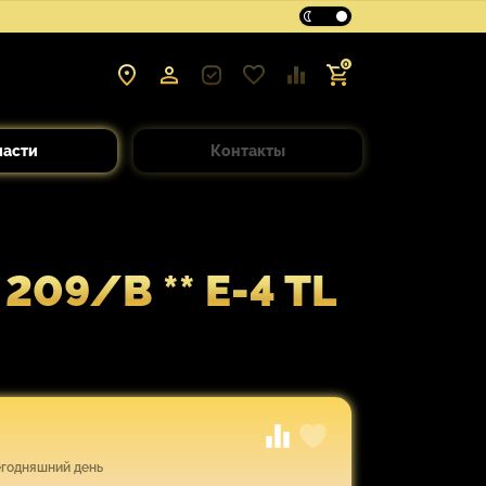
0
части
Контакты
09/B ** E-4 TL
егодняшний день