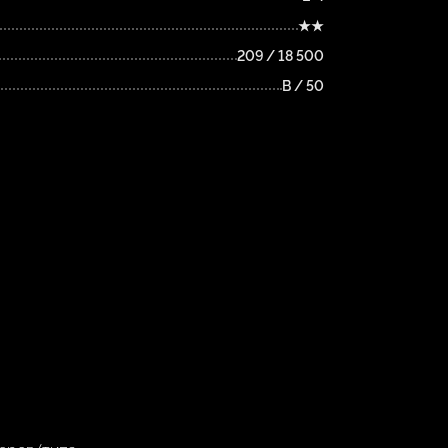
★★
209 / 18 500
B / 50
м