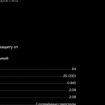
еров (типа
защиту от
льный
64
2S (330)
0.845
2.08
2.08
Сочленённые самосвалы