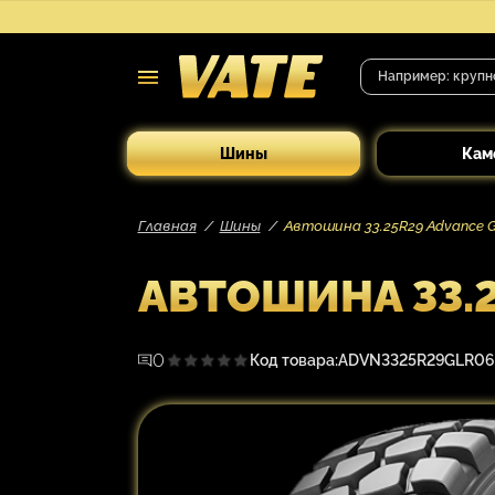
Шины
Кам
Главная
Шины
Автошина 33.25R29 Advance GL
АВТОШИНА 33.25
0
Код товара:
ADVN3325R29GLR06