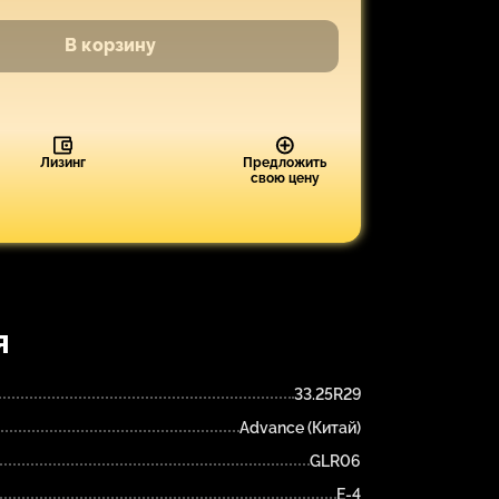
В корзину
Лизинг
Предложить
свою цену
я
33.25R29
Advance (Китай)
GLR06
E-4