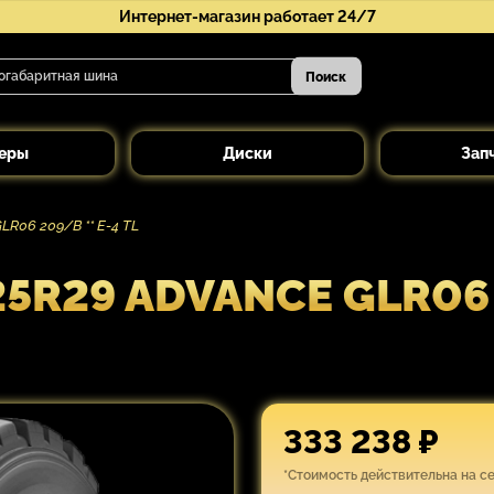
Интернет-магазин работает 24/7
Поиск
еры
Диски
Зап
R06 209/B ** E-4 TL
R29 ADVANCE GLR06 2
333 238 ₽
*Стоимость действительна на с