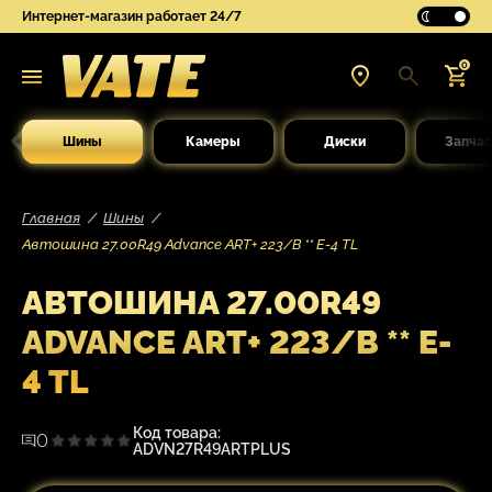
Интернет-магазин работает 24/7
0
Шины
Камеры
Диски
Запчас
Главная
Шины
Автошина 27.00R49 Advance ART+ 223/B ** E-4 TL
АВТОШИНА 27.00R49
ADVANCE ART+ 223/B ** E-
4 TL
Код товара:
0
ADVN27R49ARTPLUS