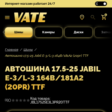
Интернет-магазин работает 24/7
0
Шины
Камеры
Диски
Запчас
Главная
Шины
Автошина 17.5-25 Jabil E-3/L-3 164B/181A2 (20pr) TTF
АВТОШИНА 17.5-25 JABIL
E-3/L-3 164B/181A2
(20PR) TTF
Код товара:
0
JBL17525E3L3PR20TTF