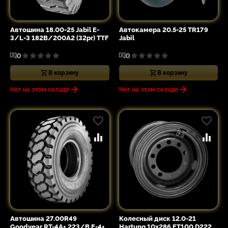
Автошина 18.00-25 Jabil E-
Автокамера 20.5-25 TR179
3/L-3 182B/200A2 (32pr) TTF
Jabil
0
0
В корзину
В корзину
Нет на этом складе
Нет на этом складе
Автошина 27.00R49
Колесный диск 12.0-21
Goodyear RT-4A+ 223/B E-4+
Hartung 10x286 ET100 D222