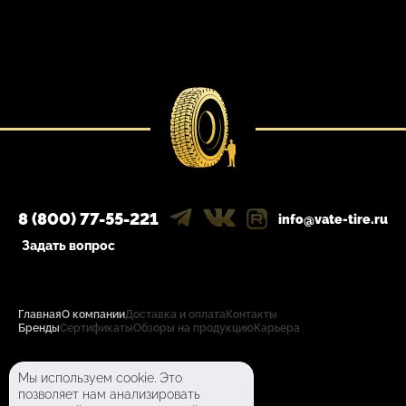
8 (800) 77-55-221
info@vate-tire.ru
Задать вопрос
Главная
О компании
Доставка и оплата
Контакты
Бренды
Сертификаты
Обзоры на продукцию
Карьера
Политика конфиденциальности
Мы используем cookie. Это
Пользовательское соглашение
позволяет нам анализировать