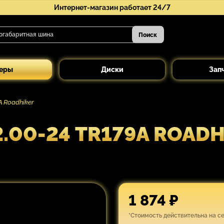
Интернет-магазин работает 24/7
Поиск
еры
Диски
Зап
 Roadhiker
.00-24 TR179А ROADH
1 874 ₽
*Стоимость действительна на с