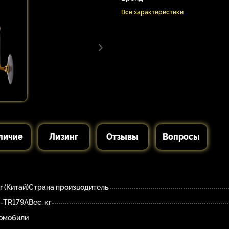
Все характеристики
личие
Лизинг
Отзывы
Вопросы
r (Китай)
Страна производитель
TR179А
Вес, кг
томобили