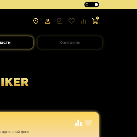
0
части
Контакты
IKER
егодняшний день