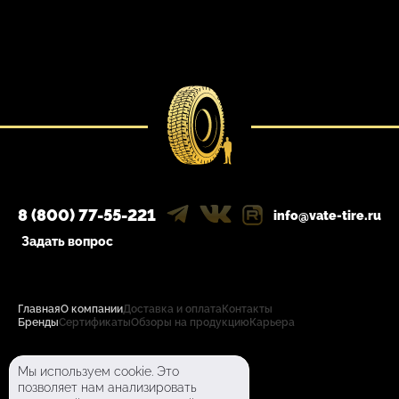
8 (800) 77-55-221
info@vate-tire.ru
Задать вопрос
Главная
О компании
Доставка и оплата
Контакты
Бренды
Сертификаты
Обзоры на продукцию
Карьера
Политика конфиденциальности
Мы используем cookie. Это
Пользовательское соглашение
позволяет нам анализировать