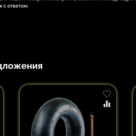
 с ответом.
дложения