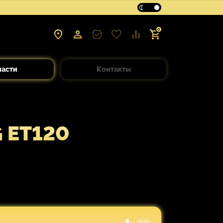
0
части
Контакты
 ET120