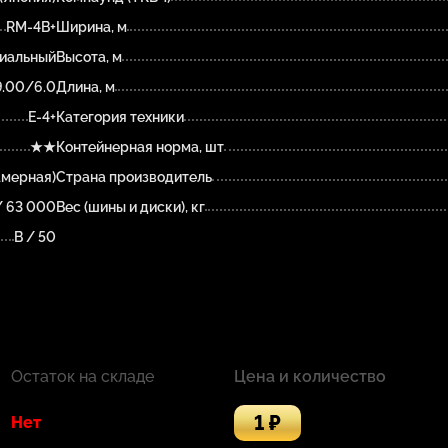
RM-4B+
Ширина, м
иальный
Высота, м
9.00/6.0
Длина, м
E-4+
Категория техники
★★
Контейнерная норма, шт
амерная)
Страна производитель
/ 63 000
Вес (шины и диски), кг
B / 50
Остаток на складе
Цена и количество
1 ₽
Нет