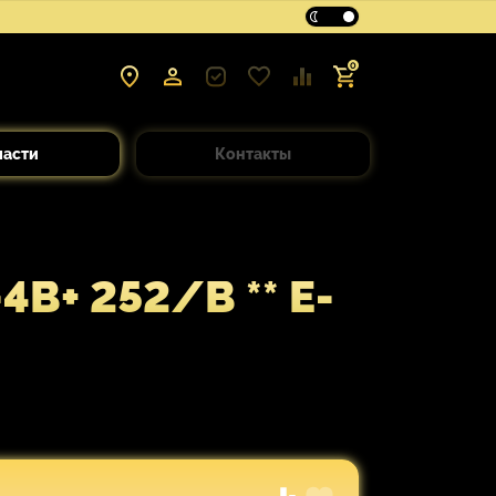
0
части
Контакты
+ 252/B ** E-