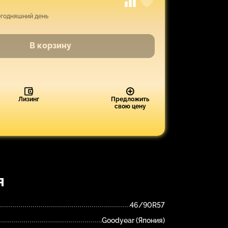
егодняшний день
В корзину
Лизинг
Предложить
свою цену
я
46/90R57
Goodyear (Япония)