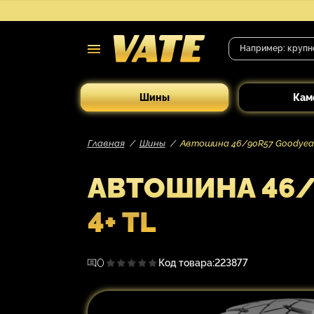
Шины
Кам
Главная
Шины
Автошина 46/90R57 Goodyear R
АВТОШИНА 46/9
4+ TL
0
Код товара:
223877