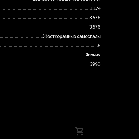
1.174
3.576
3.576
Жесткорамные самосвалы
6
Япония
3990