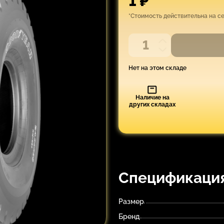
1 ₽
*Стоимость действительна на с
Нет на этом складе
Наличие на
других складах
Спецификаци
Размер
Бренд