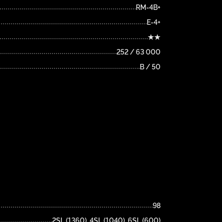
RM-4B+
E-4+
★★
252 / 63 000
B / 50
98
2SL (1360), 4SL (1040), 6SL (600)