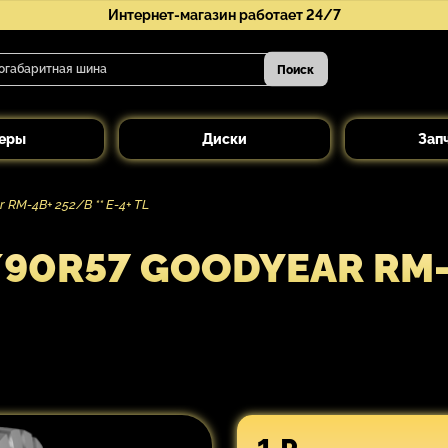
Интернет-магазин работает 24/7
Поиск
еры
Диски
Зап
M-4B+ 252/B ** E-4+ TL
0R57 GOODYEAR RM-4B