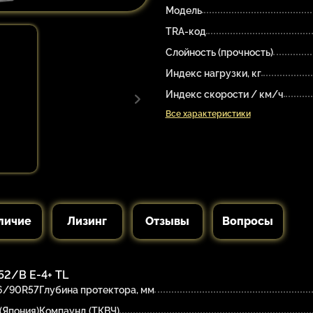
Модель
TRA-код
Слойность (прочность)
Индекс нагрузки, кг
Индекс скорости / км/ч
Все характеристики
личие
Лизинг
Отзывы
Вопросы
2/B E-4+ TL
6/90R57
Глубина протектора, мм
(Япония)
Компаунд (ТКВЧ)