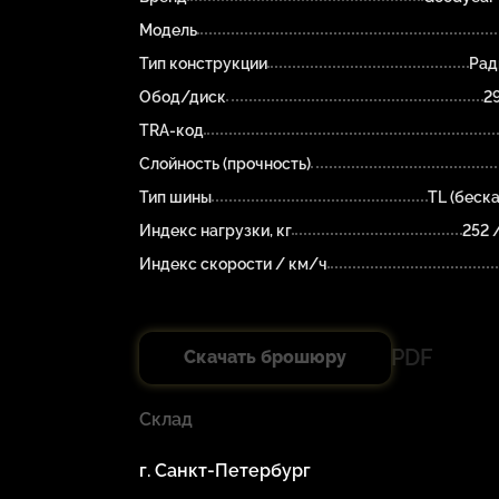
Модель
Тип конструкции
Рад
Обод/диск
2
TRA-код
Слойность (прочность)
Тип шины
TL (беск
Индекс нагрузки, кг
252 
Индекс скорости / км/ч
PDF
Скачать брошюру
Склад
г. Санкт-Петербург