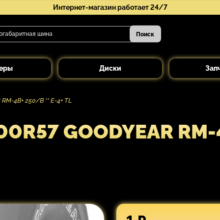
Интернет-магазин работает 24/7
Поиск
еры
Диски
Зап
M-4B+ 250/B ** E-4+ TL
0R57 GOODYEAR RM-4B