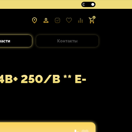
0
части
Контакты
+ 250/B ** E-