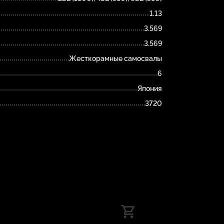
1.13
3.569
3.569
Жесткорамные самосвалы
6
Япония
3720