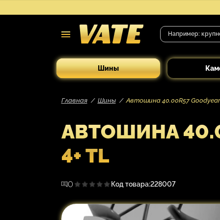
Шины
Кам
Главная
Шины
Автошина 40.00R57 Goodyear R
АВТОШИНА 40.0
4+ TL
0
Код товара:
228007