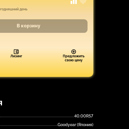
егодняшний день
В корзину
Лизинг
Предложить
свою цену
я
40.00R57
Goodyear (Япония)