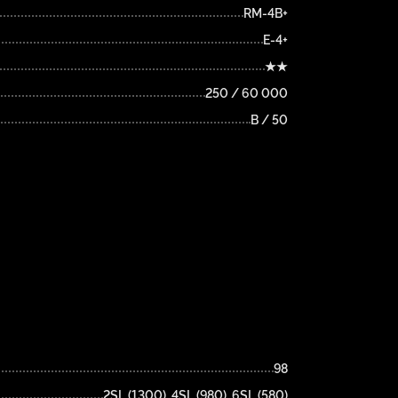
RM-4B+
E-4+
★★
250 / 60 000
B / 50
98
2SL (1300), 4SL (980), 6SL (580)