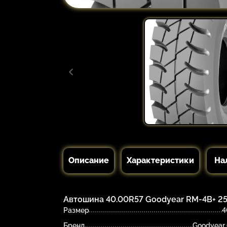
Описание
Характеристики
На
Автошина 40.00R57 Goodyear RM-4B+ 250
Размер
4
Бренд
Goodyear 