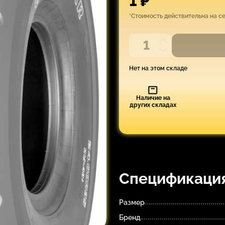
1 ₽
*Стоимость действительна на с
Нет на этом складе
Наличие на
других складах
Спецификаци
Размер
Бренд