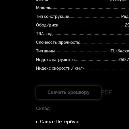
Модель
Тип конструкции
Рад
Обод/диск
2
TRA-код
Слойность (прочность)
Тип шины
TL (беск
Индекс нагрузки, кг
250 
Индекс скорости / км/ч
PDF
Скачать брошюру
Склад
г. Санкт-Петербург