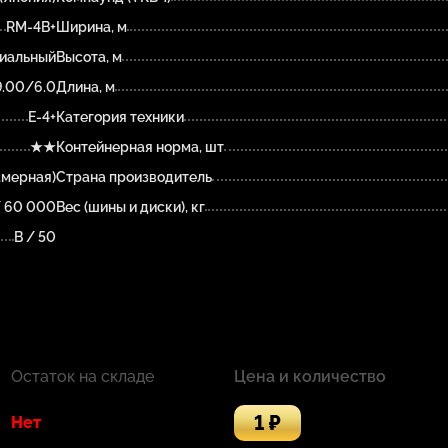
RM-4B+
Ширина, м
иальный
Высота, м
9.00/6.0
Длина, м
E-4+
Категория техники
★★
Контейнерная норма, шт
амерная)
Страна производитель
/ 60 000
Вес (шины и диски), кг
B / 50
Остаток на складе
Цена и количество
1 ₽
Нет