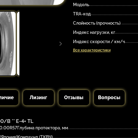
Модель
TRA-код
Слойность (прочность)
Индекс нагрузки, кг
Индекс скорости / км/ч
Все характеристики
личие
Лизинг
Отзывы
Вопросы
/B ** E-4+ TL
0.00R57
Глубина протектора, мм
(Япония)
Компаунд (ТКВЧ)