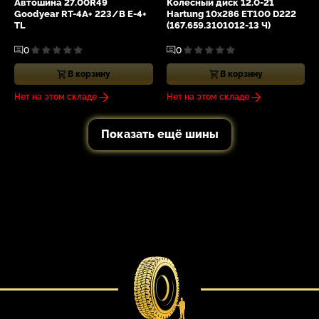
Автошина 27.00R49
Колесный диск 12.0-21
Goodyear RT-4A+ 223/B E-4+
Hartung 10x286 ET100 D222
TL
(167.659.3101012-13 Ч)
0
0
В корзину
В корзину
Нет на этом складе
Нет на этом складе
Показать ещё шины