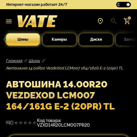
Интернет-магазин работает 24/7
0
Шины
Камеры
Диски
Запчас
Главная
Шины
Автошина 14.00R20 VezdeXod LCM007 164/161G E-2 (20pr) TL
АВТОШИНА 14.00R20
VEZDEXOD LCM007
164/161G E-2 (20PR) TL
Код товара:
0
VZXD14R20LCM007PR20