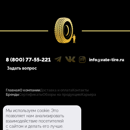
8 (800) 77-55-221
info@vate-tire.ru
Задать вопрос
Главная
О компании
Доставка и оплата
Контакты
Бренды
Сертификаты
Обзоры на продукцию
Карьера
Политика конфиденциальности
Мы используем cookie. Это
Пользовательское соглашение
позволяет нам анализировать
взаимодействие посетителей
Согласие на обработку перс. данных
с сайтом и делать его лучше.