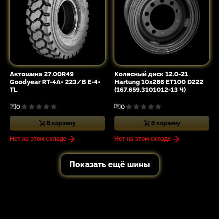
Автошина 27.00R49
Колесный диск 12.0-21
Goodyear RT-4A+ 223/B E-4+
Hartung 10x286 ET100 D222
TL
(167.659.3101012-13 Ч)
0
0
В корзину
В корзину
Нет на этом складе
Нет на этом складе
Показать ещё шины