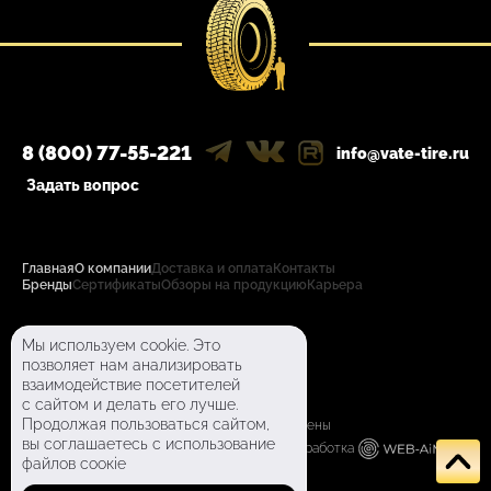
8 (800) 77-55-221
info@vate-tire.ru
Задать вопрос
Главная
О компании
Доставка и оплата
Контакты
Бренды
Сертификаты
Обзоры на продукцию
Карьера
Политика конфиденциальности
Мы используем cookie. Это
Пользовательское соглашение
позволяет нам анализировать
взаимодействие посетителей
Согласие на обработку перс. данных
с сайтом и делать его лучше.
Продолжая пользоваться сайтом,
©
2026
/ О00 «ВЭЙТ» / Все права защищены
вы соглашаетесь с использование
Design by Ponomarenko A. A.
Разработка
файлов соокіе